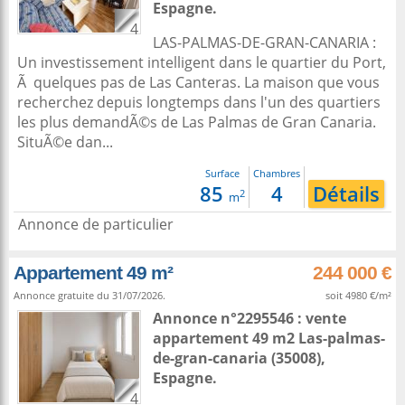
Espagne
.
4
LAS-PALMAS-DE-GRAN-CANARIA :
Un investissement intelligent dans le quartier du Port,
Ã quelques pas de Las Canteras. La maison que vous
recherchez depuis longtemps dans l'un des quartiers
les plus demandÃ©s de Las Palmas de Gran Canaria.
SituÃ©e dan...
Surface
Chambres
85
4
Détails
2
m
Annonce de particulier
Appartement 49 m²
244 000 €
Annonce gratuite du 31/07/2026.
soit 4980 €/m²
Annonce n°2295546 : vente
appartement 49 m2
Las-palmas-
de-gran-canaria
(35008),
Espagne
.
4