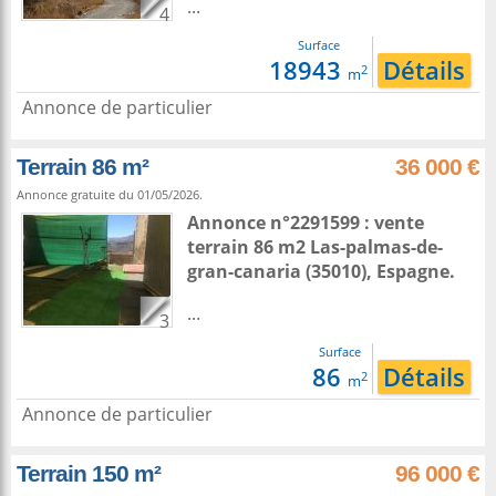
...
4
Surface
18943
Détails
2
m
Annonce de particulier
Terrain 86 m²
36 000 €
Annonce gratuite du 01/05/2026.
Annonce n°2291599 : vente
terrain 86 m2
Las-palmas-de-
gran-canaria
(35010),
Espagne
.
...
3
Surface
86
Détails
2
m
Annonce de particulier
Terrain 150 m²
96 000 €