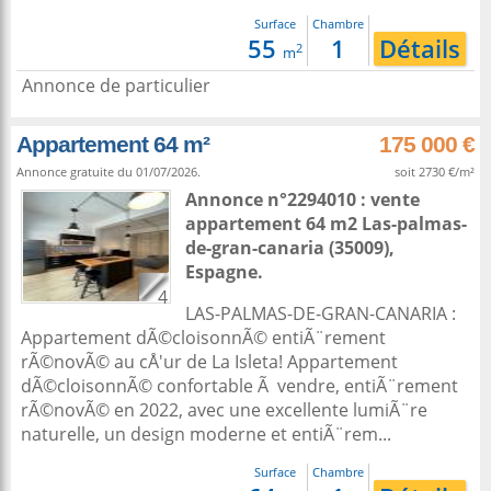
Surface
Chambre
55
1
Détails
2
m
Annonce de particulier
Appartement 64 m²
175 000 €
Annonce gratuite du 01/07/2026.
soit 2730 €/m²
Annonce n°2294010 : vente
appartement 64 m2
Las-palmas-
de-gran-canaria
(35009),
Espagne
.
4
LAS-PALMAS-DE-GRAN-CANARIA :
Appartement dÃ©cloisonnÃ© entiÃ¨rement
rÃ©novÃ© au cÅ'ur de La Isleta! Appartement
dÃ©cloisonnÃ© confortable Ã vendre, entiÃ¨rement
rÃ©novÃ© en 2022, avec une excellente lumiÃ¨re
naturelle, un design moderne et entiÃ¨rem...
Surface
Chambre