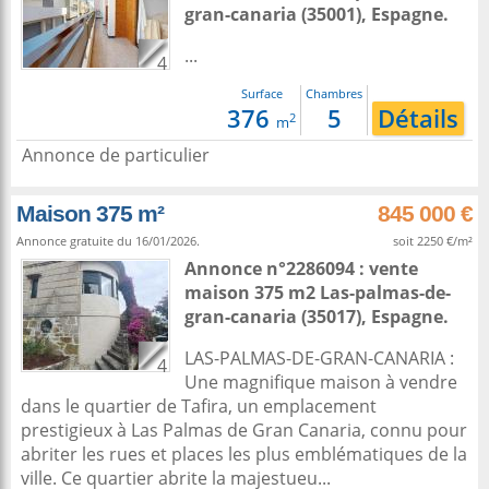
gran-canaria
(35001),
Espagne
.
...
4
Surface
Chambres
376
5
Détails
2
m
Annonce de particulier
Maison 375 m²
845 000 €
Annonce gratuite du 16/01/2026.
soit 2250 €/m²
Annonce n°2286094 : vente
maison 375 m2
Las-palmas-de-
gran-canaria
(35017),
Espagne
.
LAS-PALMAS-DE-GRAN-CANARIA :
4
Une magnifique maison à vendre
dans le quartier de Tafira, un emplacement
prestigieux à Las Palmas de Gran Canaria, connu pour
abriter les rues et places les plus emblématiques de la
ville. Ce quartier abrite la majestueu...