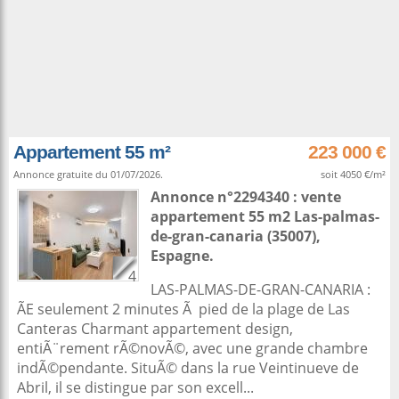
Appartement 55 m²
223 000 €
Annonce gratuite du 01/07/2026.
soit 4050 €/m²
Annonce n°2294340 : vente
appartement 55 m2
Las-palmas-
de-gran-canaria
(35007),
Espagne
.
4
LAS-PALMAS-DE-GRAN-CANARIA :
ÃE seulement 2 minutes Ã pied de la plage de Las
Canteras Charmant appartement design,
entiÃ¨rement rÃ©novÃ©, avec une grande chambre
indÃ©pendante. SituÃ© dans la rue Veintinueve de
Abril, il se distingue par son excell...