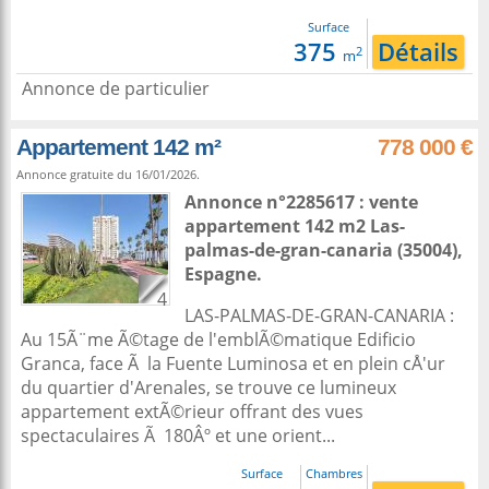
Surface
375
Détails
2
m
Annonce de particulier
Appartement 142 m²
778 000 €
Annonce gratuite du 16/01/2026.
Annonce n°2285617 : vente
appartement 142 m2
Las-
palmas-de-gran-canaria
(35004),
Espagne
.
4
LAS-PALMAS-DE-GRAN-CANARIA :
Au 15Ã¨me Ã©tage de l'emblÃ©matique Edificio
Granca, face Ã la Fuente Luminosa et en plein cÅ'ur
du quartier d'Arenales, se trouve ce lumineux
appartement extÃ©rieur offrant des vues
spectaculaires Ã 180Âº et une orient...
Surface
Chambres