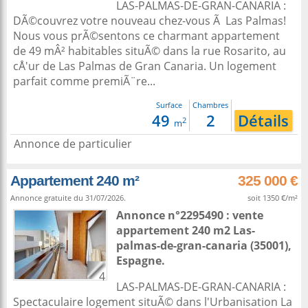
LAS-PALMAS-DE-GRAN-CANARIA :
DÃ©couvrez votre nouveau chez-vous Ã Las Palmas!
Nous vous prÃ©sentons ce charmant appartement
de 49 mÂ² habitables situÃ© dans la rue Rosarito, au
cÅ'ur de Las Palmas de Gran Canaria. Un logement
parfait comme premiÃ¨re...
Surface
Chambres
49
2
Détails
2
m
Annonce de particulier
Appartement 240 m²
325 000 €
Annonce gratuite du 31/07/2026.
soit 1350 €/m²
Annonce n°2295490 : vente
appartement 240 m2
Las-
palmas-de-gran-canaria
(35001),
Espagne
.
4
LAS-PALMAS-DE-GRAN-CANARIA :
Spectaculaire logement situÃ© dans l'Urbanisation La