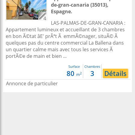
de-gran-canaria
(35013),
Espagne
.
4
LAS-PALMAS-DE-GRAN-CANARIA :
Appartement lumineux et accueillant de 3 chambres
en bon Ã©tat âE' prÃªt Ã emmÃ©nager, situÃ© Ã
quelques pas du centre commercial La Ballena dans
un quartier calme mais avec tous les services Ã
portÃ©e de main et bien ...
Surface
Chambres
80
3
Détails
2
m
Annonce de particulier