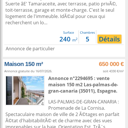
Suerte âE' Tamaraceite, avec terrasse, patio privÃ©,
toit-terrasse, garage et monte-charge. C'est le seul
logement de l'immeuble. IdÃ©al pour ceux qui
recherchent un lo...
Surface
Chambres
240
5
Détails
2
m
Annonce de particulier
Maison 150 m²
650 000 €
Annonce gratuite du 16/07/2026.
soit 4330 €/m²
Annonce n°2294695 : vente
maison 150 m2
Las-palmas-de-
gran-canaria
(35011),
Espagne
.
LAS-PALMAS-DE-GRAN-CANARIA :
4
Promenade de La Cornisa.
Spectaculaire maison de ville de 2 Ã©tages en parfait
Ã©tat d'habitabilitÃ© et de charme avec des vues
imprenables sur la baie. Orientation Est. TrÃ¨s