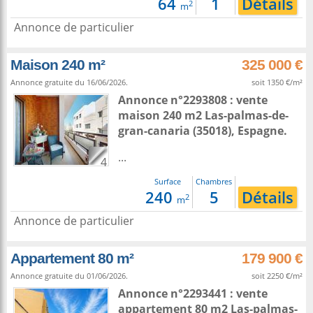
64
1
Détails
2
m
Annonce de particulier
Maison 240 m²
325 000 €
Annonce gratuite du 16/06/2026.
soit 1350 €/m²
Annonce n°2293808 : vente
maison 240 m2
Las-palmas-de-
gran-canaria
(35018),
Espagne
.
...
4
Surface
Chambres
240
5
Détails
2
m
Annonce de particulier
Appartement 80 m²
179 900 €
Annonce gratuite du 01/06/2026.
soit 2250 €/m²
Annonce n°2293441 : vente
appartement 80 m2
Las-palmas-