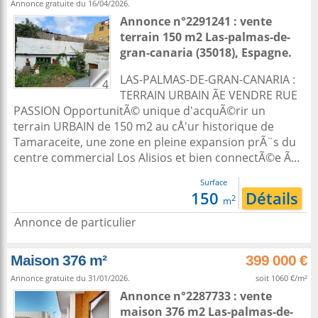
Annonce gratuite du 16/04/2026.
Annonce n°2291241 : vente
terrain 150 m2
Las-palmas-de-
gran-canaria
(35018),
Espagne
.
LAS-PALMAS-DE-GRAN-CANARIA :
4
TERRAIN URBAIN ÃE VENDRE RUE
PASSION OpportunitÃ© unique d'acquÃ©rir un
terrain URBAIN de 150 m2 au cÅ'ur historique de
Tamaraceite, une zone en pleine expansion prÃ¨s du
centre commercial Los Alisios et bien connectÃ©e Ã...
Surface
150
Détails
2
m
Annonce de particulier
Maison 376 m²
399 000 €
Annonce gratuite du 31/01/2026.
soit 1060 €/m²
Annonce n°2287733 : vente
maison 376 m2
Las-palmas-de-