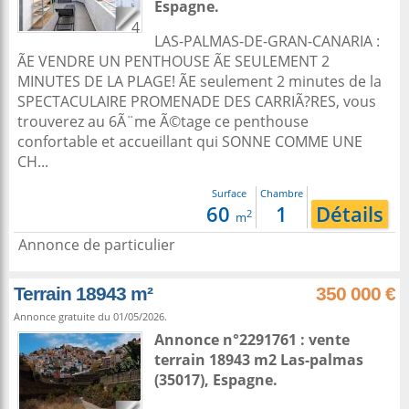
Espagne
.
4
LAS-PALMAS-DE-GRAN-CANARIA :
ÃE VENDRE UN PENTHOUSE ÃE SEULEMENT 2
MINUTES DE LA PLAGE! ÃE seulement 2 minutes de la
SPECTACULAIRE PROMENADE DES CARRIÃ?RES, vous
trouverez au 6Ã¨me Ã©tage ce penthouse
confortable et accueillant qui SONNE COMME UNE
CH...
Surface
Chambre
60
1
Détails
2
m
Annonce de particulier
Terrain 18943 m²
350 000 €
Annonce gratuite du 01/05/2026.
Annonce n°2291761 : vente
terrain 18943 m2
Las-palmas
(35017),
Espagne
.