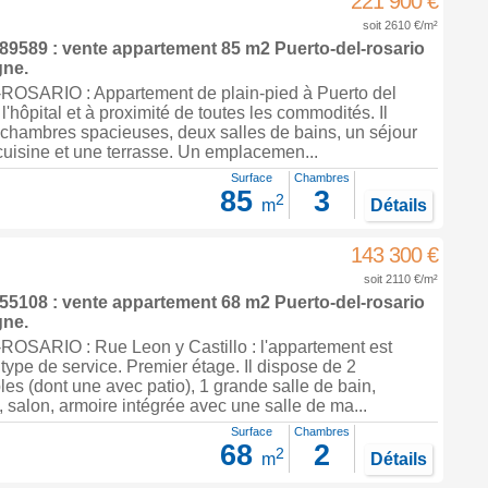
221 900 €
soit 2610 €/m²
9589 : vente appartement 85 m2
Puerto-del-rosario
gne
.
SARIO : Appartement de plain-pied à Puerto del
l'hôpital et à proximité de toutes les commodités. Il
 chambres spacieuses, deux salles de bains, un séjour
uisine et une terrasse. Un emplacemen...
Surface
Chambres
85
3
2
m
Détails
143 300 €
soit 2110 €/m²
5108 : vente appartement 68 m2
Puerto-del-rosario
gne
.
ARIO : Rue Leon y Castillo : l'appartement est
 type de service. Premier étage. Il dispose de 2
s (dont une avec patio), 1 grande salle de bain,
, salon, armoire intégrée avec une salle de ma...
Surface
Chambres
68
2
2
m
Détails