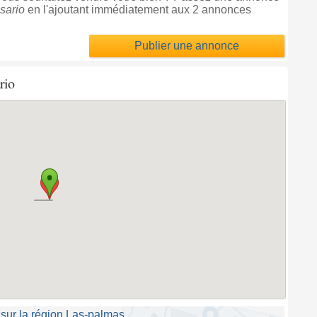
sario
en l'ajoutant immédiatement aux 2 annonces
Publier une annonce
rio
sur la région Las-palmas