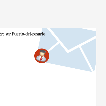
Puerto-del-rosario
ère sur