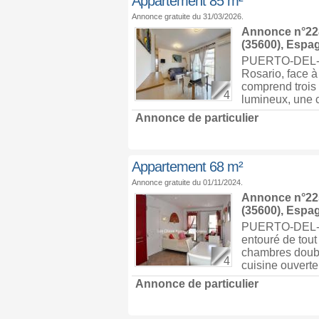
Appartement 85 m²
Annonce gratuite du 31/03/2026.
Annonce n°228
(35600),
Espa
PUERTO-DEL-RO
Rosario, face à 
comprend trois
4
lumineux, une c
Annonce de particulier
Appartement 68 m²
Annonce gratuite du 01/11/2024.
Annonce n°225
(35600),
Espa
PUERTO-DEL-ROS
entouré de tout
chambres double
4
cuisine ouverte
Annonce de particulier