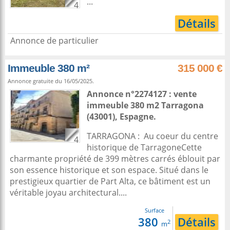
...
4
Détails
Annonce de particulier
Immeuble 380 m²
315 000 €
Annonce gratuite du 16/05/2025.
Annonce n°2274127 : vente
immeuble 380 m2
Tarragona
(43001),
Espagne
.
TARRAGONA : Au coeur du centre
4
historique de TarragoneCette
charmante propriété de 399 mètres carrés éblouit par
son essence historique et son espace. Situé dans le
prestigieux quartier de Part Alta, ce bâtiment est un
véritable joyau architectural....
Surface
380
Détails
2
m