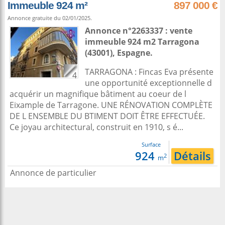
Immeuble 924 m²
897 000 €
Annonce gratuite du 02/01/2025.
Annonce n°2263337 : vente
immeuble 924 m2
Tarragona
(43001),
Espagne
.
TARRAGONA : Fincas Eva présente
4
une opportunité exceptionnelle d
acquérir un magnifique bâtiment au coeur de l
Eixample de Tarragone. UNE RÉNOVATION COMPLÈTE
DE L ENSEMBLE DU BTIMENT DOIT ÊTRE EFFECTUÉE.
Ce joyau architectural, construit en 1910, s é...
Surface
924
Détails
2
m
Annonce de particulier