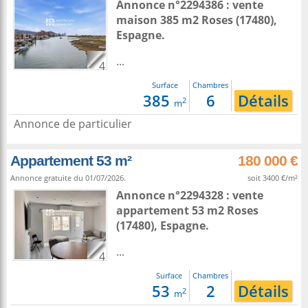
Annonce n°2294386 : vente
maison 385 m2
Roses
(17480),
Espagne
.
...
4
Surface
Chambres
385
6
Détails
2
m
Annonce de particulier
Appartement 53 m²
180 000 €
Annonce gratuite du 01/07/2026.
soit 3400 €/m²
Annonce n°2294328 : vente
appartement 53 m2
Roses
(17480),
Espagne
.
...
4
Surface
Chambres
53
2
Détails
2
m