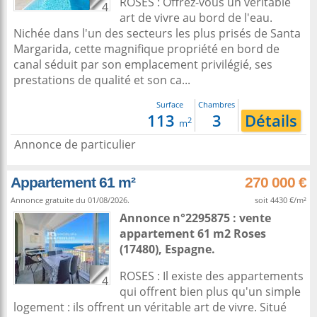
ROSES : Offrez-vous un véritable
4
art de vivre au bord de l'eau.
Nichée dans l'un des secteurs les plus prisés de Santa
Margarida, cette magnifique propriété en bord de
canal séduit par son emplacement privilégié, ses
prestations de qualité et son ca...
Surface
Chambres
113
3
Détails
2
m
Annonce de particulier
Appartement 61 m²
270 000 €
Annonce gratuite du 01/08/2026.
soit 4430 €/m²
Annonce n°2295875 : vente
appartement 61 m2
Roses
(17480),
Espagne
.
ROSES : Il existe des appartements
4
qui offrent bien plus qu'un simple
logement : ils offrent un véritable art de vivre. Situé