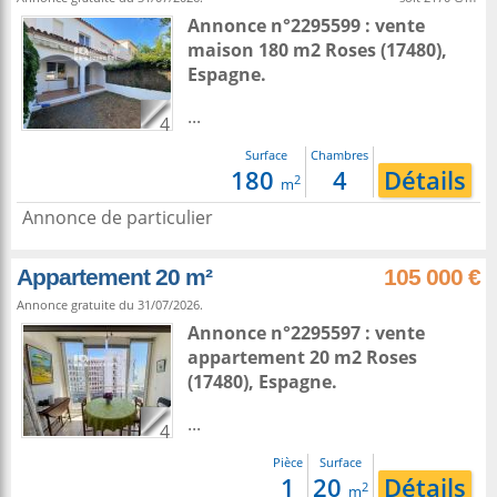
Annonce n°2295599 : vente
maison 180 m2
Roses
(17480),
Espagne
.
...
4
Surface
Chambres
180
4
Détails
2
m
Annonce de particulier
Appartement 20 m²
105 000 €
Annonce gratuite du 31/07/2026.
Annonce n°2295597 : vente
appartement 20 m2
Roses
(17480),
Espagne
.
...
4
Pièce
Surface
1
20
Détails
2
m