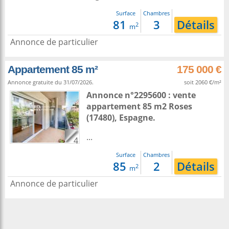
Surface
Chambres
81
3
Détails
2
m
Annonce de particulier
Appartement 85 m²
175 000 €
Annonce gratuite du 31/07/2026.
soit 2060 €/m²
Annonce n°2295600 : vente
appartement 85 m2
Roses
(17480),
Espagne
.
...
4
Surface
Chambres
85
2
Détails
2
m
Annonce de particulier