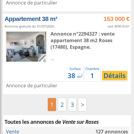
Annonce de particulier
Appartement 38 m²
153 000 €
Annonce gratuite du 01/07/2026.
soit 4030 €/m²
Annonce n°2294327 : vente
appartement 38 m2
Roses
(17480),
Espagne
.
...
4
Surface
Chambre
38
1
Détails
2
m
Annonce de particulier
1
2
3
>
Toutes les annonces de
Vente sur Roses
Vente
127 annonces