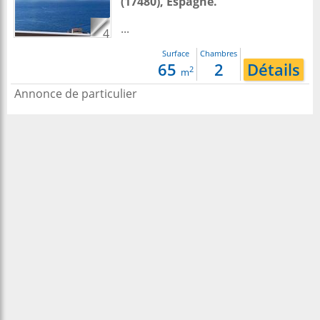
(17480),
Espagne
.
...
4
Surface
Chambres
65
2
Détails
2
m
Annonce de particulier