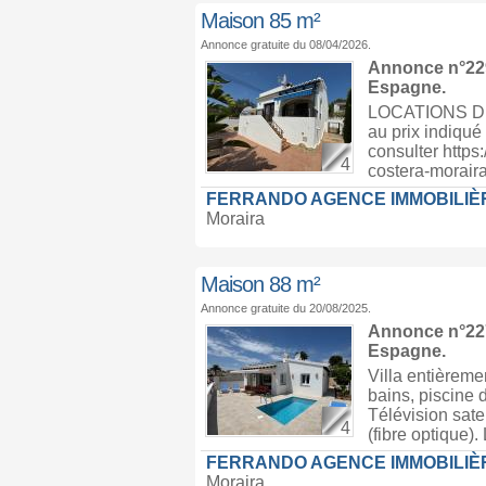
Maison 85 m²
Annonce gratuite du 08/04/2026.
Annonce n°229
Espagne
.
LOCATIONS D’H
au prix indiqué 
consulter http
4
costera-morai
FERRANDO AGENCE IMMOBILIÈ
Moraira
Maison 88 m²
Annonce gratuite du 20/08/2025.
Annonce n°227
Espagne
.
Villa entièreme
bains, piscine 
Télévision sate
4
(fibre optique
FERRANDO AGENCE IMMOBILIÈ
Moraira