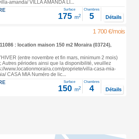
-villa-amanda/ VILLA AMANDA LI...
RE
Surface
Chambres
175
5
2
m
Détails
1 700 €/mois
1086 : location maison 150 m2
Moraira
(03724),
IVER (entre novembre et fin mars, minimum 2 mois)
; Autres périodes ainsi que la disponibilité, veuillez
tps://www.locationmoraira.com/propriete/villa-casa-mia-
ia/ CASA MIA Numéro de lic...
RE
Surface
Chambres
150
4
2
m
Détails