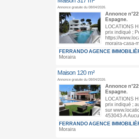
Maison 317 m²
Annonce gratuite du 08/04/2026.
Annonce n°229
Espagne
.
LOCATIONS HIV
prix indiqué ; P
https://www.loc
4
moraira-casa-
FERRANDO AGENCE IMMOBILIÈ
Moraira
Maison 120 m²
Annonce gratuite du 08/04/2026.
Annonce n°229
Espagne
.
LOCATIONS HIV
prix indiqué ; a
sur www.locati
4
453043-A Aucune
FERRANDO AGENCE IMMOBILIÈ
Moraira