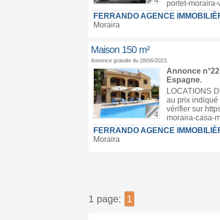
4
portet-moraira
FERRANDO AGENCE IMMOBILIÈ
Moraira
Maison 150 m²
Annonce gratuite du 28/06/2023.
Annonce n°221
Espagne
.
LOCATIONS D’H
au prix indiqué 
vérifier sur ht
4
moraira-casa-m
FERRANDO AGENCE IMMOBILIÈ
Moraira
1 page:
1