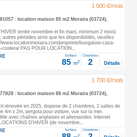
1 500 €/mois
1057 : location maison 85 m2
Moraira
(03724),
IVER (entre novembre et fin mars, minimum 2 mois)
; autres périodes ainsi que les disponibilités, veuillez
s://www.locationmoraira.com/propriete/bungalow-casa-
ra-costera/ PAS POUR LOCATION...
RE
Surface
Chambres
85
2
2
m
Détails
1 700 €/mois
7828 : location maison 88 m2
Moraira
(03724),
nt rénovée en 2025, dispose de 2 chambres, 2 salles de
de 4m x 2m, pergola pour voiture, vue sur la mer.
llite avec chaînes anglaises et allemandes. Internet
). LOCATIONS D'HIVER (de novembre...
RE
Surface
Chambres
88
2
2