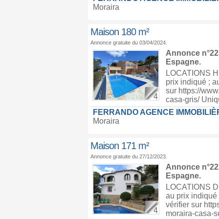
Moraira
Maison 180 m²
Annonce gratuite du 03/04/2024.
Annonce n°223
Espagne
.
LOCATIONS HIV
prix indiqué ; a
sur https://www
4
casa-gris/ Uniq
FERRANDO AGENCE IMMOBILIÈ
Moraira
Maison 171 m²
Annonce gratuite du 27/12/2023.
Annonce n°222
Espagne
.
LOCATIONS D’H
au prix indiqué 
vérifier sur htt
4
moraira-casa-s