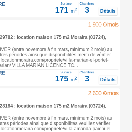
RE
Surface
Chambres
171
3
2
m
Détails
1 900 €/mois
9782 : location maison 175 m2
Moraira
(03724),
ER (entre novembre à fin mars, minimum 2 mois) au
tres périodes ainsi que disponibilités merci de vérifier
.locationmoraira.com/propriete/villa-marian-el-portet-
marian/ VILLA MARIAN LICENCE TO...
RE
Surface
Chambres
175
3
2
m
Détails
2 600 €/mois
8184 : location maison 175 m2
Moraira
(03724),
ER (entre novembre à fin mars, minimum 2 mois) au
utres périodes ainsi que disponibilités veuillez vérifier
.locationmoraira.com/propriete/villa-amanda-paichi-el-