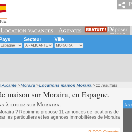
P
Déposer
Location vacances
Agences
vos annonces
Pays
Secteur
Ville
 Alicante
Moraira
Locations maison Moraira
11 résultats
 de maison sur
Moraira
, en Espagne.
ns à louer sur Moraira.
Age
Moraira ? Repimmo propose 11 annonces de locations de
r les particuliers et les agences immobilières de Moraira