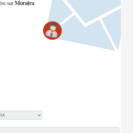
Moraira
ère sur