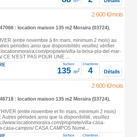
m
Détails
2 600 €/mois
7066 : location maison 135 m2
Moraira
(03724),
ER (entre novembre à fin mars, minimum 2 mois) au
utres périodes ainsi que disponibilités veuillez vérifier
.locationmoraira.com/propriete/villa-la-brisa-pla-del-mar-
sa/ CE N'EST PAS POUR UNE ...
RE
Surface
Chambres
135
4
2
m
Détails
2 600 €/mois
6718 : location maison 135 m2
Moraira
(03724),
IVER (entre novembre et fin mars, minimum 2 mois)
; Autres périodes ainsi que la disponibilité, veuillez
ps://www.locationmoraira.com/propriete/villa-casa-
ra-casa-campos/ CASA CAMPOS Numé...
RE
Surface
Chambres