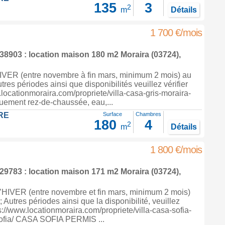
135
3
2
m
Détails
1 700 €/mois
8903 : location maison 180 m2
Moraira
(03724),
ER (entre novembre à fin mars, minimum 2 mois) au
utres périodes ainsi que disponibilités veuillez vérifier
.locationmoraira.com/propriete/villa-casa-gris-moraira-
uement rez-de-chaussée, eau,...
RE
Surface
Chambres
180
4
2
m
Détails
1 800 €/mois
9783 : location maison 171 m2
Moraira
(03724),
IVER (entre novembre et fin mars, minimum 2 mois)
; Autres périodes ainsi que la disponibilité, veuillez
ps://www.locationmoraira.com/propriete/villa-casa-sofia-
ofia/ CASA SOFIA PERMIS ...