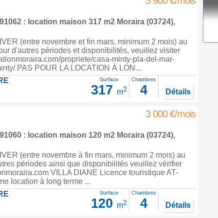
3 900 €/mois
1062 : location maison 317 m2
Moraira
(03724),
ER (entre novembre et fin mars, minimum 2 mois) au
our d'autres périodes et disponibilités, veuillez visiter
ationmoraira.com/propriete/casa-minty-pla-del-mar-
minty/ PAS POUR LA LOCATION À LON...
RE
Surface
Chambres
317
4
2
m
Détails
3 000 €/mois
1060 : location maison 120 m2
Moraira
(03724),
ER (entre novembre à fin mars, minimum 2 mois) au
utres périodes ainsi que disponibilités veuillez vérifier
onmoraira.com VILLA DIANE Licence touristique AT-
 location à long terme ...
RE
Surface
Chambres
120
4
2
m
Détails