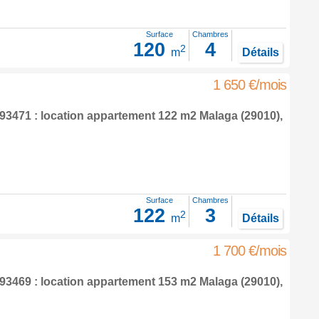
Surface
Chambres
120
4
2
m
Détails
1 650 €/mois
3471 : location appartement 122 m2
Malaga
(29010),
Surface
Chambres
122
3
2
m
Détails
1 700 €/mois
3469 : location appartement 153 m2
Malaga
(29010),