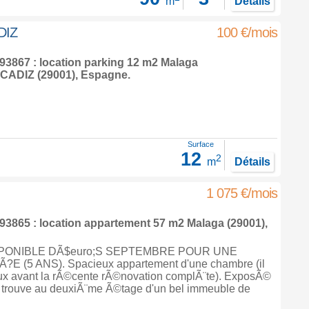
m
Détails
DIZ
100 €/mois
3867 : location parking 12 m2
Malaga
ADIZ (29001),
Espagne
.
Surface
12
2
m
Détails
1 075 €/mois
3865 : location appartement 57 m2
Malaga
(29001),
SPONIBLE DÃ$euro;S SEPTEMBRE POUR UNE
 (5 ANS). Spacieux appartement d'une chambre (il
ux avant la rÃ©cente rÃ©novation complÃ¨te). ExposÃ©
se trouve au deuxiÃ¨me Ã©tage d'un bel immeuble de