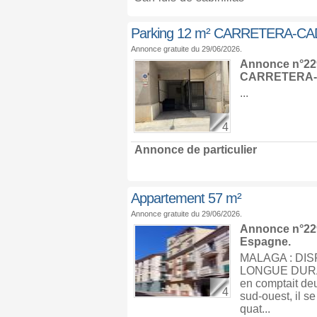
Parking 12 m² CARRETERA-CA
Annonce gratuite du 29/06/2026.
Annonce n°229
CARRETERA-C
...
4
Annonce de particulier
Appartement 57 m²
Annonce gratuite du 29/06/2026.
Annonce n°229
Espagne
.
MALAGA : DI
LONGUE DURÃ?E
en comptait de
4
sud-ouest, il 
quat...