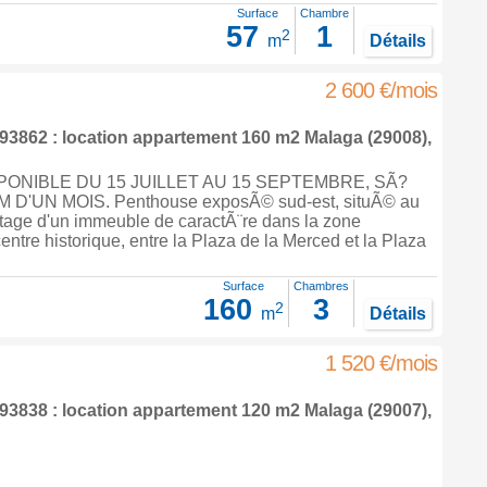
Surface
Chambre
57
1
2
m
Détails
2 600 €/mois
3862 : location appartement 160 m2
Malaga
(29008),
PONIBLE DU 15 JUILLET AU 15 SEPTEMBRE, SÃ?
D'UN MOIS. Penthouse exposÃ© sud-est, situÃ© au
age d'un immeuble de caractÃ¨re dans la zone
ntre historique, entre la Plaza de la Merced et la Plaza
Surface
Chambres
160
3
2
m
Détails
1 520 €/mois
3838 : location appartement 120 m2
Malaga
(29007),