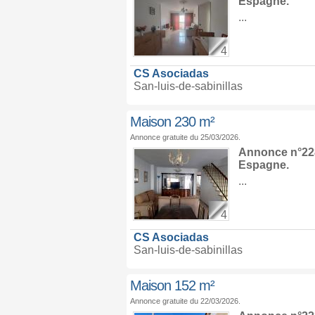
Espagne
.
...
4
CS Asociadas
San-luis-de-sabinillas
Maison 230 m²
Annonce gratuite du 25/03/2026.
Annonce n°228
Espagne
.
...
4
CS Asociadas
San-luis-de-sabinillas
Maison 152 m²
Annonce gratuite du 22/03/2026.