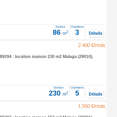
Surface
Chambres
86
3
2
m
Détails
2 400 €/mois
9294 : location maison 230 m2
Malaga
(29010),
Surface
Chambres
230
5
2
m
Détails
1 550 €/mois