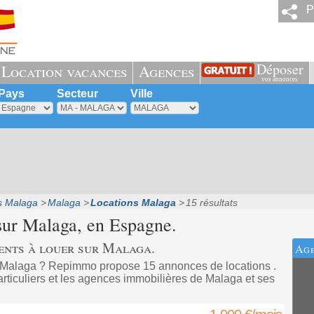
P
Déposer
Location vacances
Agences
vos annonces
Pays
Secteur
Ville
s Malaga
Malaga
Locations Malaga
15 résultats
sur
Malaga
, en Espagne.
ents à louer sur Malaga.
Age
 Malaga ? Repimmo propose 15 annonces de locations .
rticuliers et les agences immobilières de Malaga et ses