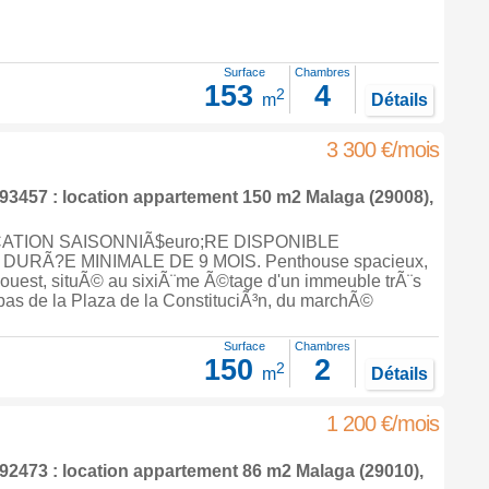
Surface
Chambres
153
4
2
m
Détails
3 300 €/mois
3457 : location appartement 150 m2
Malaga
(29008),
CATION SAISONNIÃ$euro;RE DISPONIBLE
DURÃ?E MINIMALE DE 9 MOIS. Penthouse spacieux,
 ouest, situÃ© au sixiÃ¨me Ã©tage d'un immeuble trÃ¨s
pas de la Plaza de la ConstituciÃ³n, du marchÃ©
Surface
Chambres
150
2
2
m
Détails
1 200 €/mois
2473 : location appartement 86 m2
Malaga
(29010),