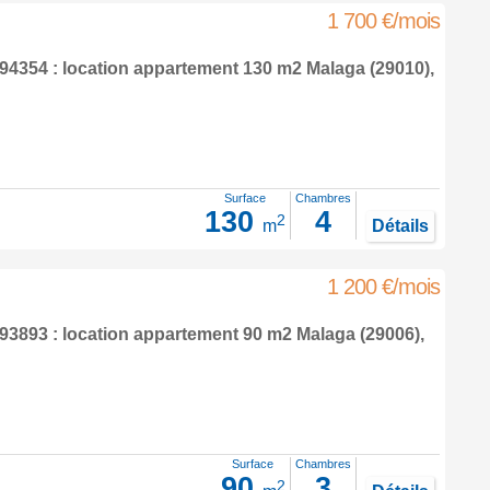
1 700 €/mois
4354 : location appartement 130 m2
Malaga
(29010),
Surface
Chambres
130
4
2
m
Détails
1 200 €/mois
3893 : location appartement 90 m2
Malaga
(29006),
Surface
Chambres
90
3
2