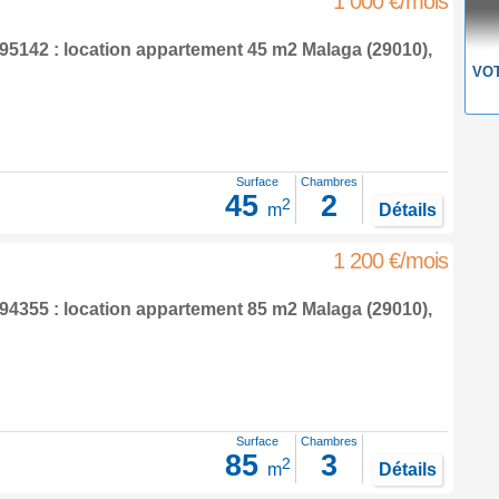
1 000 €/mois
5142 : location appartement 45 m2
Malaga
(29010),
VOT
Surface
Chambres
45
2
2
m
Détails
1 200 €/mois
4355 : location appartement 85 m2
Malaga
(29010),
Surface
Chambres
85
3
2
m
Détails