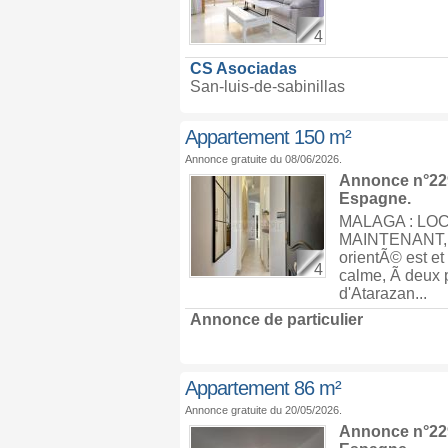
4
CS Asociadas
San-luis-de-sabinillas
Appartement 150 m²
Annonce gratuite du 08/06/2026.
Annonce n°229
Espagne
.
MALAGA : LO
MAINTENANT, 
orientÃ© est et
4
calme, Ã deux 
d'Atarazan...
Annonce de particulier
Appartement 86 m²
Annonce gratuite du 20/05/2026.
Annonce n°229