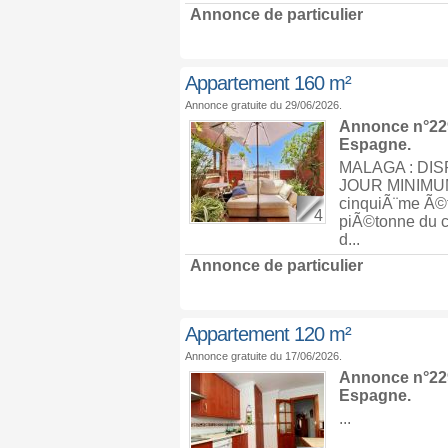
Annonce de particulier
Appartement 160 m²
Annonce gratuite du 29/06/2026.
Annonce n°229
Espagne
.
MALAGA : DIS
JOUR MINIMUM 
cinquiÃ¨me Ã©t
4
piÃ©tonne du ce
d...
Annonce de particulier
Appartement 120 m²
Annonce gratuite du 17/06/2026.
Annonce n°229
Espagne
.
...