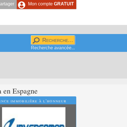
artager
Mon compte
GRATUIT
Recherche avancée...
a
en Espagne
nce immobilière à l'honneur