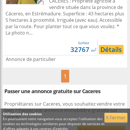
CACERES : Propriété agricole à
1
vendre située dans la province de
Cáceres, en Estrémadure. Superficie : 43 hectares plus
5 hectares à proximité. Irriguée (avec eau). Accessible
par la route. Pour planter tout ce que vous voulez. *
La photo n...
Surface
32767
Détails
2
m
Annonce de particulier
1
Passer une annonce gratuite sur Caceres
Propriétaires sur Caceres, vous souhaitez vendre votre
bien ? Passez une annonce immobilière gratuite sur
Utilisation des cookies
Caceres
X Fermer
En poursuivant votre navigation vous acceptez l'utilisation des
cookies ou technologies similaires pour disposer de services et
d'offres adaptés à vos centres d'intérêts