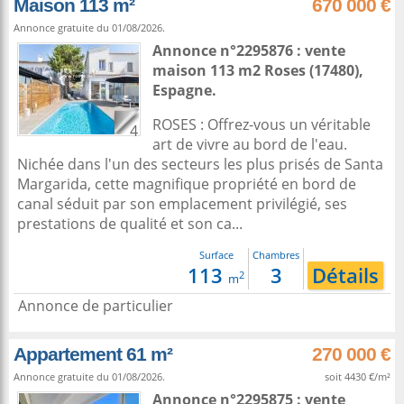
Maison 113 m²
670 000 €
Annonce gratuite du 01/08/2026.
Annonce n°2295876 : vente
maison 113 m2
Roses
(17480),
Espagne
.
ROSES : Offrez-vous un véritable
4
art de vivre au bord de l'eau.
Nichée dans l'un des secteurs les plus prisés de Santa
Margarida, cette magnifique propriété en bord de
canal séduit par son emplacement privilégié, ses
prestations de qualité et son ca...
Surface
Chambres
113
3
Détails
2
m
Annonce de particulier
Appartement 61 m²
270 000 €
Annonce gratuite du 01/08/2026.
soit 4430 €/m²
Annonce n°2295875 : vente