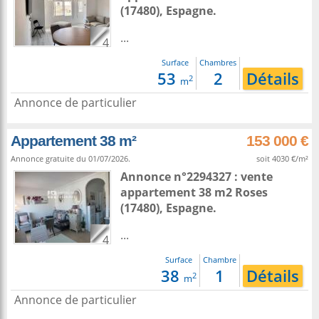
(17480),
Espagne
.
...
4
Surface
Chambres
53
2
Détails
2
m
Annonce de particulier
Appartement 38 m²
153 000 €
Annonce gratuite du 01/07/2026.
soit 4030 €/m²
Annonce n°2294327 : vente
appartement 38 m2
Roses
(17480),
Espagne
.
...
4
Surface
Chambre
38
1
Détails
2
m
Annonce de particulier