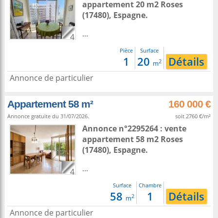
appartement 20 m2
Roses
(17480),
Espagne
.
...
4
Pièce
Surface
1
20
Détails
2
m
Annonce de particulier
Appartement 58 m²
160 000 €
Annonce gratuite du 31/07/2026.
soit 2760 €/m²
Annonce n°2295264 : vente
appartement 58 m2
Roses
(17480),
Espagne
.
...
4
Surface
Chambre
58
1
Détails
2
m
Annonce de particulier