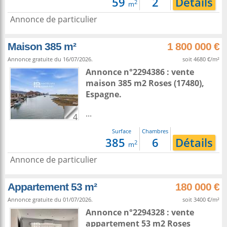
59
2
Détails
2
m
Annonce de particulier
Maison 385 m²
1 800 000 €
Annonce gratuite du 16/07/2026.
soit 4680 €/m²
Annonce n°2294386 : vente
maison 385 m2
Roses
(17480),
Espagne
.
...
4
Surface
Chambres
385
6
Détails
2
m
Annonce de particulier
Appartement 53 m²
180 000 €
Annonce gratuite du 01/07/2026.
soit 3400 €/m²
Annonce n°2294328 : vente
appartement 53 m2
Roses