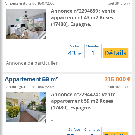
Annonce gratuite du 16/07/2026.
soit 3840 €/m²
Annonce n°2294659 : vente
appartement 43 m2
Roses
(17480),
Espagne
.
...
4
Surface
Chambre
43
1
Détails
2
m
Annonce de particulier
Appartement 59 m²
215 000 €
Annonce gratuite du 16/07/2026.
soit 3640 €/m²
Annonce n°2294424 : vente
appartement 59 m2
Roses
(17480),
Espagne
.
...
4
Surface
Chambres