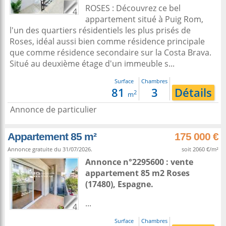
ROSES : Découvrez ce bel
4
appartement situé à Puig Rom,
l'un des quartiers résidentiels les plus prisés de
Roses, idéal aussi bien comme résidence principale
que comme résidence secondaire sur la Costa Brava.
Situé au deuxième étage d'un immeuble s...
Surface
Chambres
81
3
Détails
2
m
Annonce de particulier
Appartement 85 m²
175 000 €
Annonce gratuite du 31/07/2026.
soit 2060 €/m²
Annonce n°2295600 : vente
appartement 85 m2
Roses
(17480),
Espagne
.
...
4
Surface
Chambres