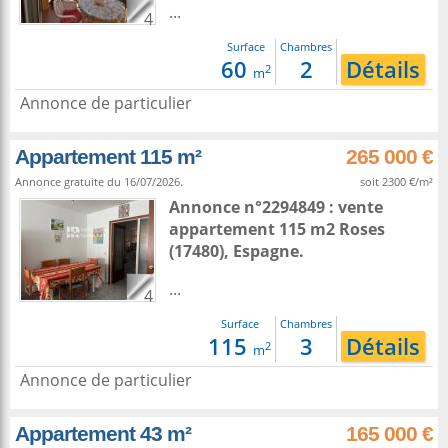
...
4
Surface
Chambres
60
2
Détails
2
m
Annonce de particulier
Appartement 115 m²
265 000 €
Annonce gratuite du 16/07/2026.
soit 2300 €/m²
Annonce n°2294849 : vente
appartement 115 m2
Roses
(17480),
Espagne
.
...
4
Surface
Chambres
115
3
Détails
2
m
Annonce de particulier
Appartement 43 m²
165 000 €