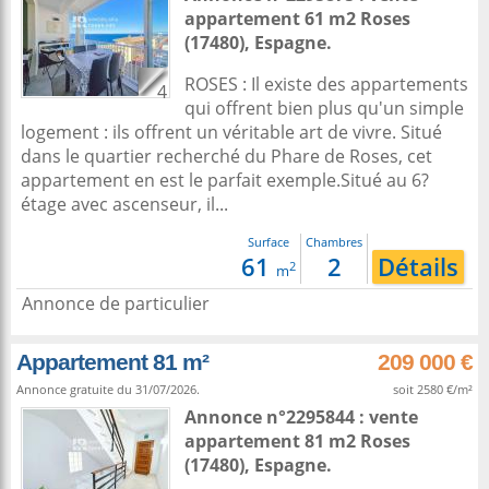
appartement 61 m2
Roses
(17480),
Espagne
.
ROSES : Il existe des appartements
4
qui offrent bien plus qu'un simple
logement : ils offrent un véritable art de vivre. Situé
dans le quartier recherché du Phare de Roses, cet
appartement en est le parfait exemple.Situé au 6?
étage avec ascenseur, il...
Surface
Chambres
61
2
Détails
2
m
Annonce de particulier
Appartement 81 m²
209 000 €
Annonce gratuite du 31/07/2026.
soit 2580 €/m²
Annonce n°2295844 : vente
appartement 81 m2
Roses
(17480),
Espagne
.