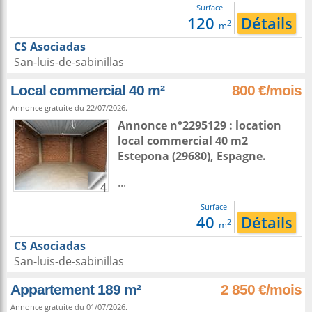
Surface
120
Détails
2
m
CS Asociadas
San-luis-de-sabinillas
Local commercial 40 m²
800 €/mois
Annonce gratuite du 22/07/2026.
Annonce n°2295129 : location
local commercial 40 m2
Estepona
(29680),
Espagne
.
...
4
Surface
40
Détails
2
m
CS Asociadas
San-luis-de-sabinillas
Appartement 189 m²
2 850 €/mois
Annonce gratuite du 01/07/2026.