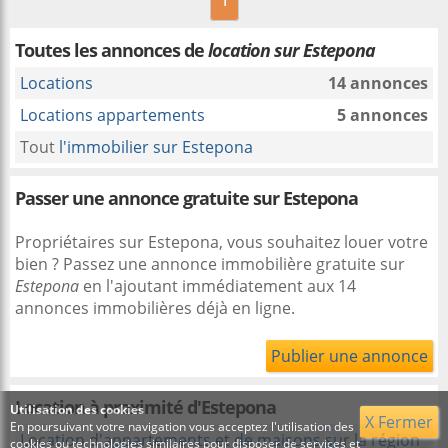
Toutes les annonces de
location sur Estepona
Locations
14 annonces
Locations appartements
5 annonces
Tout
l'immobilier sur Estepona
Passer une annonce gratuite sur Estepona
Propriétaires sur Estepona, vous souhaitez louer votre
bien ? Passez une annonce immobilière gratuite sur
Estepona
en l'ajoutant immédiatement aux 14
annonces immobilières déjà en ligne.
Publier une annonce
Location à proximité
d'Estepona
Utilisation des cookies
X Fermer
En poursuivant votre navigation vous acceptez l'utilisation des
Location d'appartements et de maisons sur la région
cookies ou technologies similaires pour disposer de services et