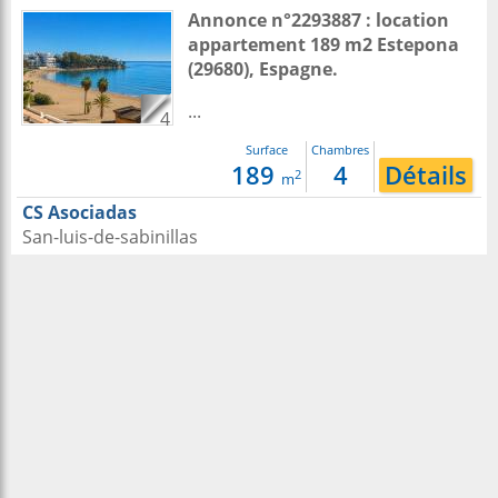
Annonce n°2293887 : location
appartement 189 m2
Estepona
(29680),
Espagne
.
...
4
Surface
Chambres
189
4
Détails
2
m
CS Asociadas
San-luis-de-sabinillas