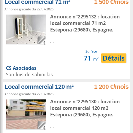
Local commercial 71 m²
1 500 €/mois
Annonce gratuite du 22/07/2026.
Annonce n°2295132 : location
local commercial 71 m2
Estepona
(29680),
Espagne
.
...
4
Surface
71
Détails
2
m
CS Asociadas
San-luis-de-sabinillas
Local commercial 120 m²
1 200 €/mois
Annonce gratuite du 22/07/2026.
Annonce n°2295130 : location
local commercial 120 m2
Estepona
(29680),
Espagne
.
...
4