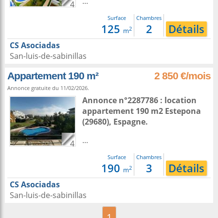
...
4
Surface
Chambres
125
2
Détails
2
m
CS Asociadas
San-luis-de-sabinillas
Appartement 190 m²
2 850 €/mois
Annonce gratuite du 11/02/2026.
Annonce n°2287786 : location
appartement 190 m2
Estepona
(29680),
Espagne
.
...
4
Surface
Chambres
190
3
Détails
2
m
CS Asociadas
San-luis-de-sabinillas
1