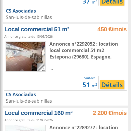
37
Détails
2
m
CS Asociadas
San-luis-de-sabinillas
Local commercial 51 m²
450 €/mois
Annonce gratuite du 13/05/2026.
Annonce n°2292052 : location
local commercial 51 m2
Estepona
(29680),
Espagne
.
...
4
Surface
51
Détails
2
m
CS Asociadas
San-luis-de-sabinillas
Local commercial 160 m²
2 200 €/mois
Annonce gratuite du 11/03/2026.
Annonce n°2289272 : location