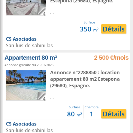
Estepona
(29680),
Espagne
.
...
4
Surface
350
Détails
2
m
CS Asociadas
San-luis-de-sabinillas
Appartement 80 m²
2 500 €/mois
Annonce gratuite du 25/02/2026.
Annonce n°2288850 : location
appartement 80 m2
Estepona
(29680),
Espagne
.
...
4
Surface
Chambre
80
1
Détails
2
m
CS Asociadas
San-luis-de-sabinillas