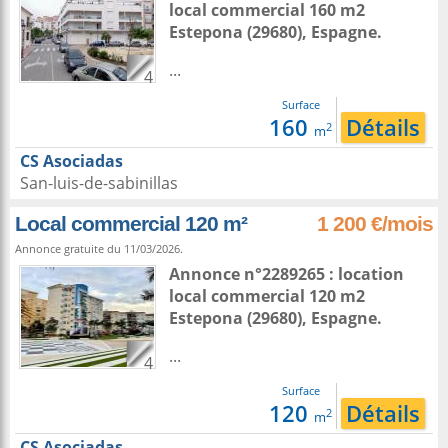
local commercial 160 m2
Estepona
(29680),
Espagne
.
...
4
Surface
160
Détails
2
m
CS Asociadas
San-luis-de-sabinillas
Local commercial 120 m²
1 200 €/mois
Annonce gratuite du 11/03/2026.
Annonce n°2289265 : location
local commercial 120 m2
Estepona
(29680),
Espagne
.
...
4
Surface
120
Détails
2
m
CS Asociadas